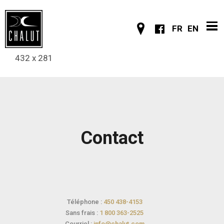
FR
EN
432 x 281
Contact
Téléphone :
450 438-4153
Sans frais :
1 800 363-2525
Courriel :
info@chalut.com